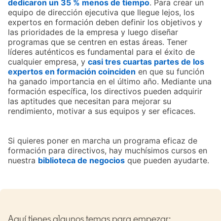
dedicaron un 35 % menos de tiempo
opens in a new ta
. Para crear un
equipo de dirección ejecutiva que llegue lejos, los
expertos en formación deben definir los objetivos y
las prioridades de la empresa y luego diseñar
programas que se centren en estas áreas. Tener
líderes auténticos es fundamental para el éxito de
cualquier empresa, y
casi tres cuartas partes de los
expertos en formación coinciden
opens in a new tab
en que su función
ha ganado importancia en el último año. Mediante una
formación específica, los directivos pueden adquirir
las aptitudes que necesitan para mejorar su
rendimiento, motivar a sus equipos y ser eficaces.
Si quieres poner en marcha un programa eficaz de
formación para directivos, hay muchísimos cursos en
nuestra
biblioteca de negocios
opens in a new tab
que pueden ayudarte.
Aquí tienes algunos temas para empezar: