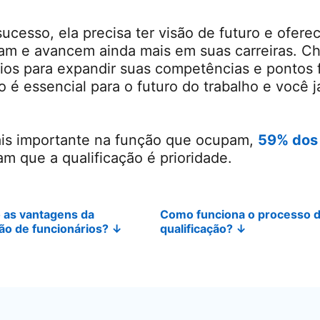
cesso, ela precisa ter visão de futuro e ofere
çam e avancem ainda mais em suas carreiras. 
rios para expandir suas competências e pontos 
 é essencial para o futuro do trabalho e você j
is importante na função que ocupam,
59% dos 
in a new tab
m que a qualificação é prioridade.
 as vantagens da
Como funciona o processo 
ção de funcionários?
↓
qualificação?
↓