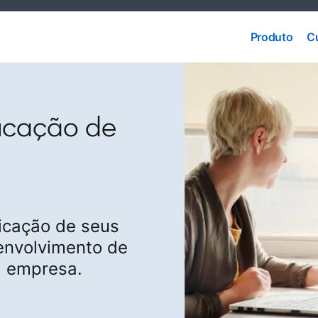
Produto
C
Produto
C
ficação de
icação de seus
envolvimento de
a empresa.