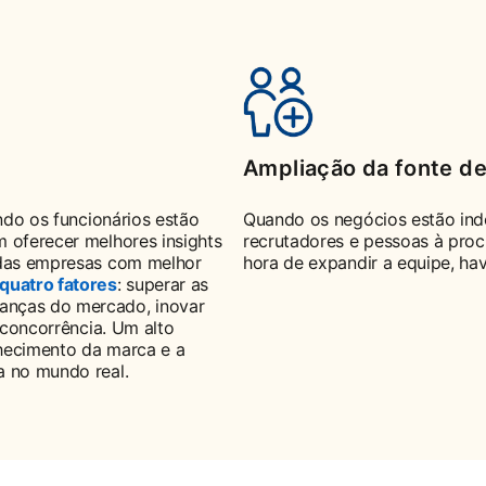
Ampliação da fonte de
ando os funcionários estão
Quando os negócios estão ind
m oferecer melhores insights
recrutadores e pessoas à pro
o das empresas com melhor
hora de expandir a equipe, ha
quatro fatores
opens in a new tab
: superar as
anças do mercado, inovar
a concorrência. Um alto
nhecimento da marca e a
a no mundo real.