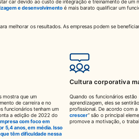
tar car devido ao custo de integração e treinamento de um 
dizagem e desenvolvimento
opens in a new tab
é mais barato qualificar um funci
para melhorar os resultados. As empresas podem se beneficia
Cultura corporativa ma
s mostra que um
Quando os funcionários estão 
mento de carreira e no
aprendizagem, eles se sentirã
es funcionários tenham um
profissional. De acordo com a 
onta a edição de 2022 do
crescer
opens in a new tab
” são o principal elem
empresa com foco em
promove a motivação, o trabal
or 5,4 anos, em média. Isso
que têm dificuldade nessa