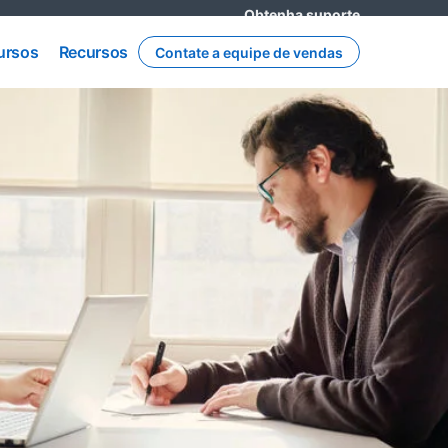
Obtenha suporte
opens in a n
ursos
Recursos
ursos
Recursos
Contate a equipe de vendas