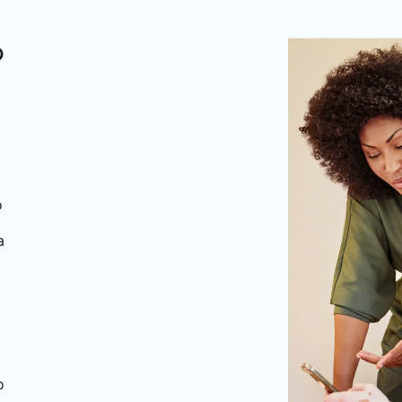
?
o
a
o