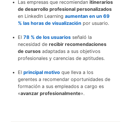
Las empresas que recomiendan
itinerarios
de desarrollo profesional personalizados
en LinkedIn Learning
aumentan en un 69
% las horas de visualización
opens in a new tab
por usuario.
El
78 % de los usuarios
opens in a new tab
señaló la
necesidad de
recibir recomendaciones
de cursos
adaptadas a sus objetivos
profesionales y carencias de aptitudes.
El
principal motivo
que lleva a los
gerentes a recomendar oportunidades de
formación a sus empleados a cargo es
«
avanzar profesionalmente
».