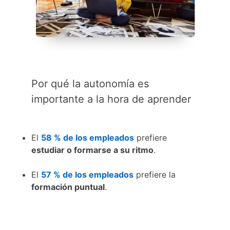
Por qué la autonomía es
importante a la hora de aprender
El
58 % de los empleados
opens in a new tab
prefiere
estudiar o formarse a su ritmo
.
El
57 % de los empleados
opens in a new tab
prefiere la
formación puntual
.