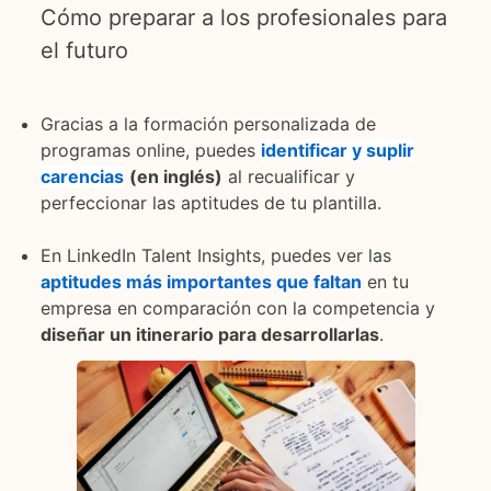
Cómo preparar a los profesionales para
el futuro
Gracias a la formación personalizada de
programas online, puedes
identificar y suplir
carencias
opens in a new tab
(en inglés)
al recualificar y
perfeccionar las aptitudes de tu plantilla.
En LinkedIn Talent Insights, puedes ver las
aptitudes más importantes que faltan
opens in a new
en tu
empresa en comparación con la competencia y
diseñar un itinerario para desarrollarlas
.