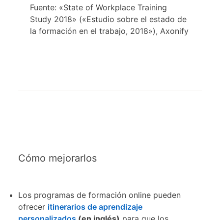
Fuente: «State of Workplace Training
Study 2018» («Estudio sobre el estado de
la formación en el trabajo, 2018»), Axonify
Cómo mejorarlos
Los programas de formación online pueden
ofrecer
itinerarios de aprendizaje
personalizados
opens in a new tab
(en inglés)
para que los