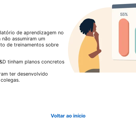
w tab
in a new tab
latório de aprendizagem no
nda não assumiram um
to de treinamentos sobre
&D tinham planos concretos
ram ter desenvolvido
colegas.
Voltar ao início