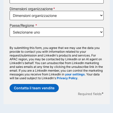
Dimensioni organizzazione
Paese/Regione
By submitting this form, you agree that we may use the data you
provide to contact you with information related to your
request/submission and LinkedIn's products and services. For
APAC region, you may be contacted by LinkedIn or an AI agent on
LinkedIn's behalf. You can unsubscribe from LinkedIn marketing
and sales emails at any time by clicking the unsubscribe link in the
email. If you are a LinkedIn member, you can control the marketing
messages you receive from LinkedIn in
your settings
opens in a new tab
. Your data
will be used subject to LinkedIn's
Privacy Policy
opens in a new tab
.
Contatta il team vendite
*
Required fields