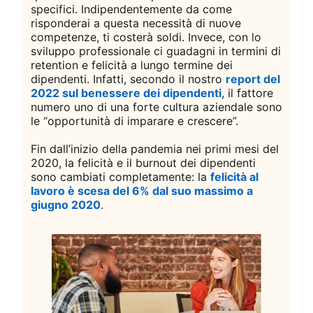
specifici. Indipendentemente da come
risponderai a questa necessità di nuove
competenze, ti costerà soldi. Invece, con lo
sviluppo professionale ci guadagni in termini di
retention e felicità a lungo termine dei
dipendenti. Infatti, secondo il nostro
report del
2022 sul benessere dei dipendenti
opens in a new t
, il fattore
numero uno di una forte cultura aziendale sono
le “opportunità di imparare e crescere”.
Fin dall’inizio della pandemia nei primi mesi del
2020, la felicità e il burnout dei dipendenti
sono cambiati completamente: la
felicità al
lavoro è scesa del 6% dal suo massimo a
giugno 2020
opens in a new tab
.