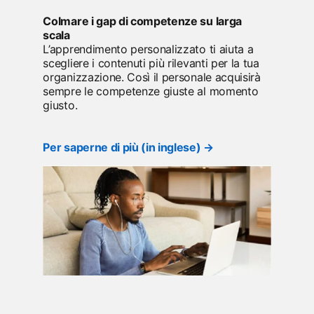
Colmare i gap di competenze su larga
scala
L’apprendimento personalizzato ti aiuta a
scegliere i contenuti più rilevanti per la tua
organizzazione. Così il personale acquisirà
sempre le competenze giuste al momento
giusto.
opens in a new tab
Per saperne di più (in inglese) →
opens in a new tab