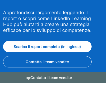
Approfondisci l’argomento leggendo il
report o scopri come LinkedIn Learning
Hub può aiutarti a creare una strategia
efficace per lo sviluppo di competenze.
Scarica il report completo (in inglese)
Contatta il team vendite
Contatta il team vendite
Uno specialista delle vendite è disponibile a trovare
opens in a new tab
Informazioni
la soluzione giusta per te
dism
opens in a new tab
Informativa sui cookie
opens in a new tab
Informativa sulla privacy