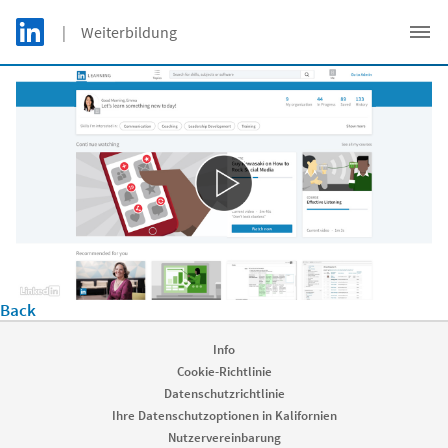
Skip to main content
LinkedIn Logo
| Weiterbildung
C
Back
Info
Cookie-Richtlinie
Datenschutzrichtlinie
Ihre Datenschutzoptionen in Kalifornien
Nutzervereinbarung