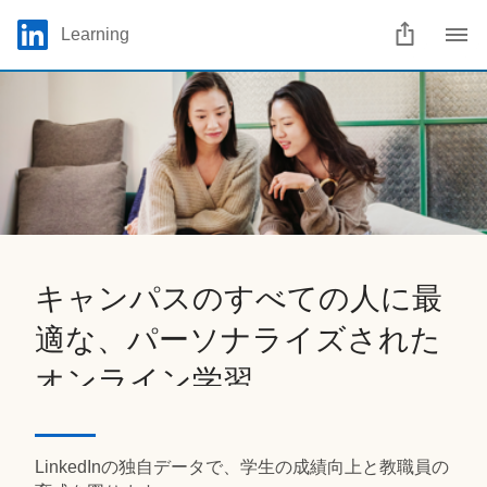
Skip to main content
LinkedIn Logo
Learning
C
キャンパスのすべての人に最
適な、パーソナライズされた
オンライン学習
LinkedInの独自データで、学生の成績向上と教職員の