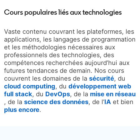
Cours populaires liés aux technologies
Vaste contenu couvrant les plateformes, les
applications, les langages de programmation
et les méthodologies nécessaires aux
professionnels des technologies, des
compétences recherchées aujourd’hui aux
futures tendances de demain. Nos cours
couvrent les domaines de la
sécurité
opens in
, du
cloud computing
, du
développement web
full stack
opens in a new tab
, du
DevOps
opens in a new tab
, de la
mise en réseau
opens in a new tab
, de la
science des données
, de l’
IA
opens in 
et bien
plus encore
opens in a new tab
.