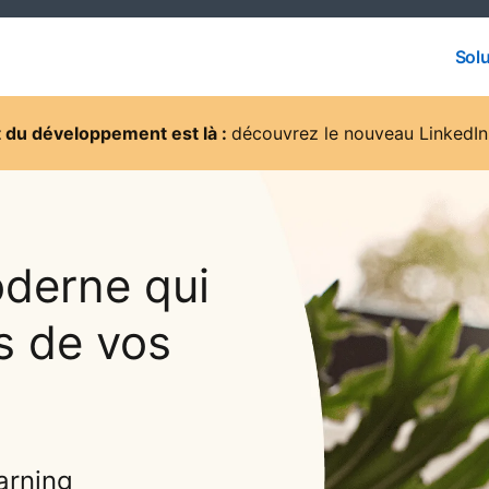
Solu
Solu
et du développement est là :
découvrez le nouveau LinkedI
derne qui
s de vos
arning