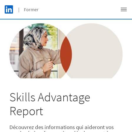
Skip to main content
LinkedIn Logo
| Former
C
Skills Advantage
Report
Découvrez des informations qui aideront vos