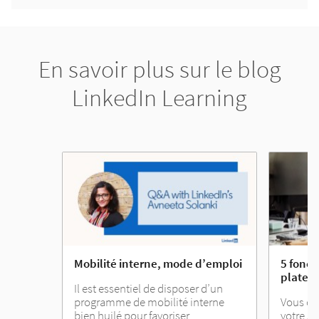
En savoir plus sur le blog
LinkedIn Learning
Mobilité interne, mode d’emploi
5 fonct
platef
Il est essentiel de disposer d’un
programme de mobilité interne
Vous ch
bien huilé pour favoriser
votre st