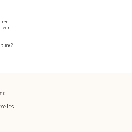
urer
 leur
lture ?
une
re les