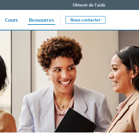
Obtenir de l’aide
Close jump men
End of menu. U
Cours
Ressources
Nous contacter