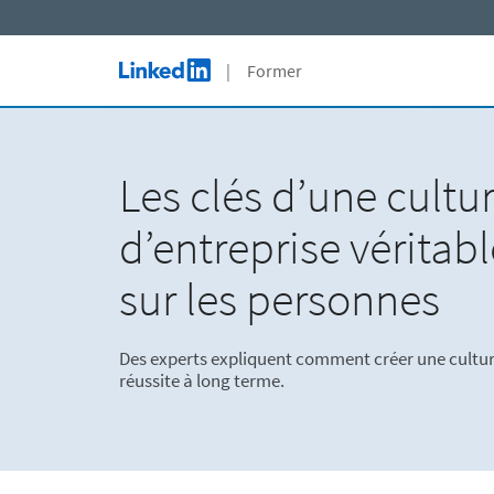
Skip to main content
| Former
LinkedIn Logo
Présentation du produit
Formations Business
Articles
Pour les entreprises
Formations Technologie
Cours en libre accès
Les clés d’une cultu
Pour les écoles et universités
Formations Créativité
Études de cas clients
d’entreprise vérita
Pour les administrations publiques
Programmes de certification
FAQ
sur les personnes
Workplace Learning Report
Des experts expliquent comment créer une culture
réussite à long terme.