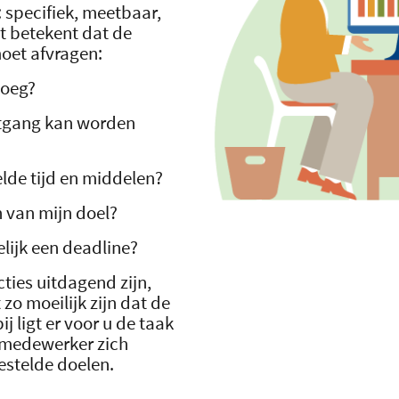
 specifiek, meetbaar,
t betekent dat de
oet afvragen:
noeg?
rtgang kan worden
elde tijd en middelen?
n van mijn doel?
elijk een deadline?
ties uitdagend zijn,
o moeilijk zijn dat de
 ligt er voor u de taak
 medewerker zich
estelde doelen.