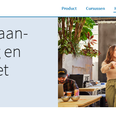
Product
Cursussen
aan-
 en
et