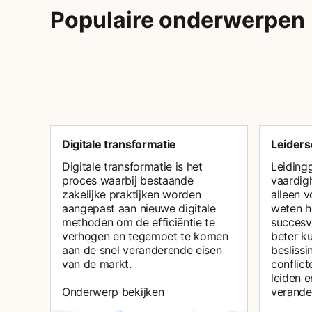
Populaire onderwerpen
Digitale transformatie
Leider
Digitale transformatie is het
Leidingg
proces waarbij bestaande
vaardigh
zakelijke praktijken worden
alleen 
aangepast aan nieuwe digitale
weten h
methoden om de efficiëntie te
succesv
verhogen en tegemoet te komen
beter k
aan de snel veranderende eisen
besliss
van de markt.
conflic
leiden 
Onderwerp bekijken
verander