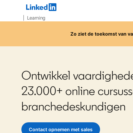
| Learning
Zo ziet de toekomst van va
Ontwikkel vaardighed
23.000+ online cursus
branchedeskundigen
Contact opnemen met sales