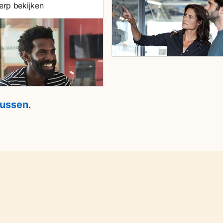
rp bekijken
sussen
.