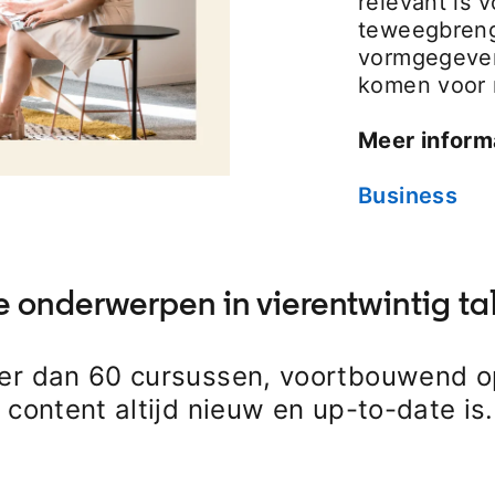
relevant is
teweegbrengt
vormgegeven 
komen voor 
Meer inform
Business
e onderwerpen in vierentwintig ta
er dan 60 cursussen, voortbouwend 
content altijd nieuw en up-to-date is.