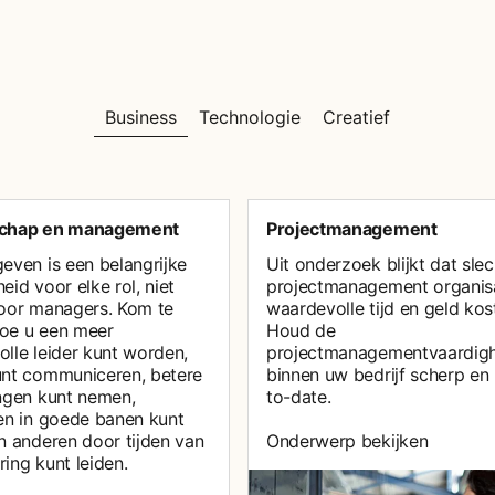
Business
Technologie
Creatief
schap en management
Projectmanagement
even is een belangrijke
Uit onderzoek blijkt dat slec
eid voor elke rol, niet
projectmanagement organis
voor managers. Kom te
waardevolle tijd en geld kos
oe u een meer
Houd de
olle leider kunt worden,
projectmanagementvaardig
unt communiceren, betere
binnen uw bedrijf scherp en
ingen kunt nemen,
to-date.
ten in goede banen kunt
en anderen door tijden van
Onderwerp bekijken
ing kunt leiden.