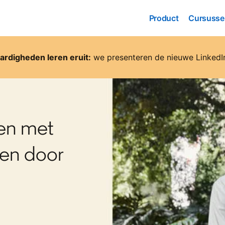
Product
Cursusse
Product
Cursusse
ardigheden leren eruit:
we presenteren de nieuwe LinkedI
en met
sen door