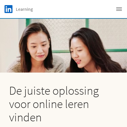
Skip to main content
LinkedIn Logo
Learning
C
De juiste oplossing
voor online leren
vinden