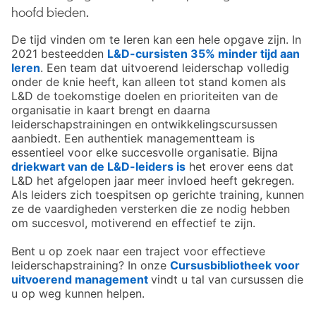
hoofd bieden.
De tijd vinden om te leren kan een hele opgave zijn. In
2021 besteedden
L&D-cursisten 35% minder tijd aan
leren
opens in a new tab
. Een team dat uitvoerend leiderschap volledig
onder de knie heeft, kan alleen tot stand komen als
L&D de toekomstige doelen en prioriteiten van de
organisatie in kaart brengt en daarna
leiderschapstrainingen en ontwikkelingscursussen
aanbiedt. Een authentiek managementteam is
essentieel voor elke succesvolle organisatie. Bijna
driekwart van de L&D-leiders is
opens in a new tab
het erover eens dat
L&D het afgelopen jaar meer invloed heeft gekregen.
Als leiders zich toespitsen op gerichte training, kunnen
ze de vaardigheden versterken die ze nodig hebben
om succesvol, motiverend en effectief te zijn.
Bent u op zoek naar een traject voor effectieve
leiderschapstraining? In onze
Cursusbibliotheek voor
uitvoerend management
opens in a new tab
vindt u tal van cursussen die
u op weg kunnen helpen.