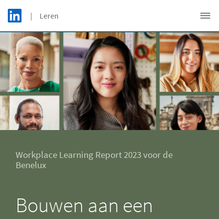
Skip to main content
LinkedIn Logo
| Leren
C
Workplace Learning Report 2023 voor de
Benelux
Bouwen aan een