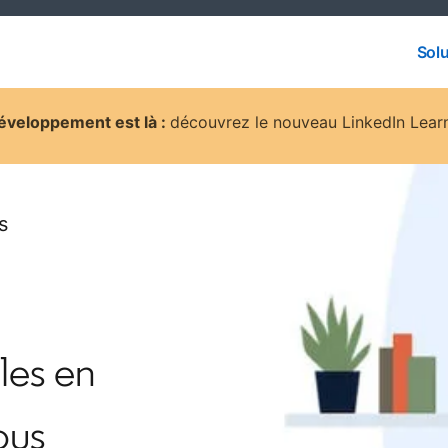
Solu
Solu
développement est là :
découvrez le nouveau LinkedIn Lear
s
les en
ous