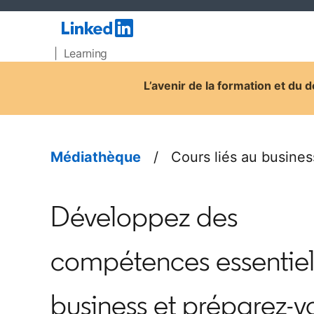
| Learning
L’avenir de la formation et du 
Médiathèque
/ Cours liés au busines
Développez des
compétences essentiel
business et préparez-v