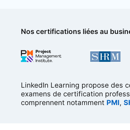
Nos certifications liées au busi
LinkedIn Learning propose des c
examens de certification professi
comprennent notamment
PMI
op
,
S