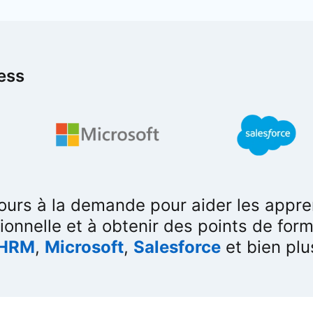
ness
ours à la demande pour aider les appre
onnelle et à obtenir des points de form
ens in a new tab
HRM
opens in a new tab
,
Microsoft
opens in a new tab
,
Salesforce
opens in a
et bien plu