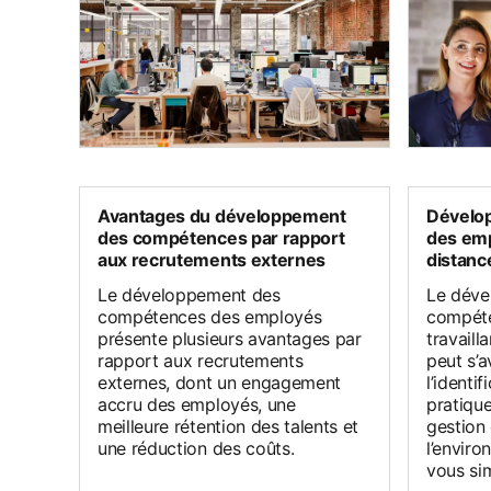
Avantages du développement
Dévelo
des compétences par rapport
des emp
aux recrutements externes
distanc
Le développement des
Le déve
compétences des employés
compét
présente plusieurs avantages par
travaill
rapport aux recrutements
peut s’
externes, dont un engagement
l’identi
accru des employés, une
pratique
meilleure rétention des talents et
gestion
une réduction des coûts.
l’enviro
vous sim