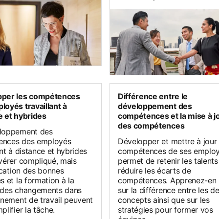
pper les compétences
Différence entre le
loyés travaillant à
développement des
e et hybrides
compétences et la mise à j
des compétences
loppement des
ences des employés
Développer et mettre à jour 
ant à distance et hybrides
compétences de ses emplo
avérer compliqué, mais
permet de retenir les talents
fication des bonnes
réduire les écarts de
s et la formation à la
compétences. Apprenez-en 
 des changements dans
sur la différence entre les d
nnement de travail peuvent
concepts ainsi que sur les
plifier la tâche.
stratégies pour former vos